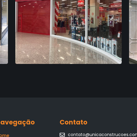
Navegação
Contato
contato@unicaconstrucoes.co
ome