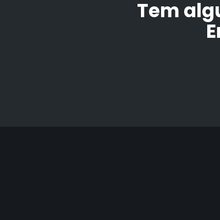
Tem alg
E