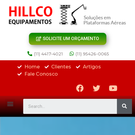
SOLICITE UM ORÇAMENTO
(11) 4417-4021
(11) 95426-0065
Home
Clientes
Artigos
Fale Conosco