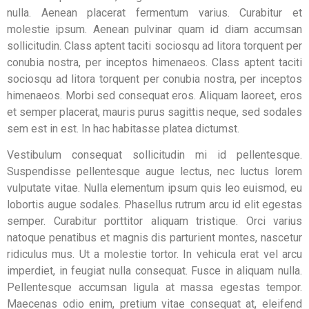
nulla. Aenean placerat fermentum varius. Curabitur et
molestie ipsum. Aenean pulvinar quam id diam accumsan
sollicitudin. Class aptent taciti sociosqu ad litora torquent per
conubia nostra, per inceptos himenaeos. Class aptent taciti
sociosqu ad litora torquent per conubia nostra, per inceptos
himenaeos. Morbi sed consequat eros. Aliquam laoreet, eros
et semper placerat, mauris purus sagittis neque, sed sodales
sem est in est. In hac habitasse platea dictumst.
Vestibulum consequat sollicitudin mi id pellentesque.
Suspendisse pellentesque augue lectus, nec luctus lorem
vulputate vitae. Nulla elementum ipsum quis leo euismod, eu
lobortis augue sodales. Phasellus rutrum arcu id elit egestas
semper. Curabitur porttitor aliquam tristique. Orci varius
natoque penatibus et magnis dis parturient montes, nascetur
ridiculus mus. Ut a molestie tortor. In vehicula erat vel arcu
imperdiet, in feugiat nulla consequat. Fusce in aliquam nulla.
Pellentesque accumsan ligula at massa egestas tempor.
Maecenas odio enim, pretium vitae consequat at, eleifend