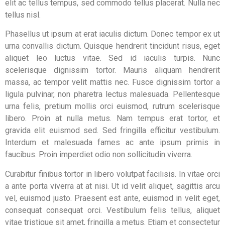
elit ac tellus tempus, sed commodo tellus placerat. Nulla nec
tellus nisl.
Phasellus ut ipsum at erat iaculis dictum. Donec tempor ex ut
urna convallis dictum. Quisque hendrerit tincidunt risus, eget
aliquet leo luctus vitae. Sed id iaculis turpis. Nunc
scelerisque dignissim tortor. Mauris aliquam hendrerit
massa, ac tempor velit mattis nec. Fusce dignissim tortor a
ligula pulvinar, non pharetra lectus malesuada. Pellentesque
urna felis, pretium mollis orci euismod, rutrum scelerisque
libero. Proin at nulla metus. Nam tempus erat tortor, et
gravida elit euismod sed. Sed fringilla efficitur vestibulum.
Interdum et malesuada fames ac ante ipsum primis in
faucibus. Proin imperdiet odio non sollicitudin viverra.
Curabitur finibus tortor in libero volutpat facilisis. In vitae orci
a ante porta viverra at at nisi. Ut id velit aliquet, sagittis arcu
vel, euismod justo. Praesent est ante, euismod in velit eget,
consequat consequat orci. Vestibulum felis tellus, aliquet
vitae tristique sit amet, fringilla a metus. Etiam et consectetur